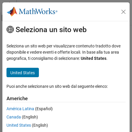
Vai al contenuto
MATLAB Help Center
Attiva/disattiva menu di navigazione off
Seleziona un sito web
Contenuto principale
Pagina iniziale della documentazione
Parallel Computing
Seleziona un sito web per visualizzare contenuto tradotto dove
disponibile e vedere eventi e offerte locali. In base alla tua area
How useful was this information?
geografica, ti consigliamo di selezionare:
United States
.
United States
Puoi anche selezionare un sito web dal seguente elenco:
Americhe
América Latina
(Español)
Canada
(English)
United States
(English)