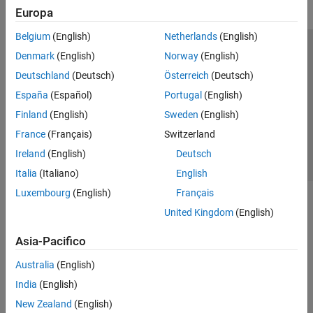
Europa
Belgium
(English)
Netherlands
(English)
Centro di fiducia
Marchi
Informativa sulla privacy
Denmark
(English)
Norway
(English)
Antipirateria
Stato dell'applicazione
Contatti
Deutschland
(Deutsch)
Österreich
(Deutsch)
© 1994-2026 The MathWorks, Inc.
España
(Español)
Portugal
(English)
Finland
(English)
Sweden
(English)
Seleziona u
Italia
France
(Français)
Switzerland
Ireland
(English)
Deutsch
Italia
(Italiano)
English
Luxembourg
(English)
Français
United Kingdom
(English)
Asia-Pacifico
Australia
(English)
India
(English)
New Zealand
(English)