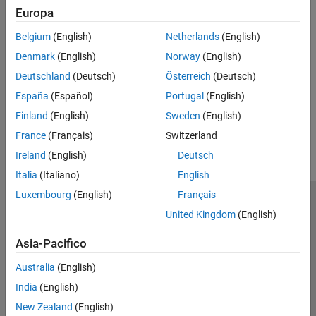
Europa
Introduced in R2012a
Belgium
(English)
Netherlands
(English)
See Also
Denmark
(English)
Norway
(English)
Deutschland
(Deutsch)
Österreich
(Deutsch)
|
getJobFolderOnCluster
parcluster
España
(Español)
Portugal
(English)
How useful was this information?
Finland
(English)
Sweden
(English)
France
(Français)
Switzerland
Ireland
(English)
Deutsch
Italia
(Italiano)
English
Luxembourg
(English)
Français
Centro di fiducia
Marchi
Informativa sulla privacy
United Kingdom
(English)
Antipirateria
Stato dell'applicazione
Contatti
Asia-Pacifico
© 1994-2026 The MathWorks, Inc.
Australia
(English)
Seleziona u
Italia
India
(English)
New Zealand
(English)