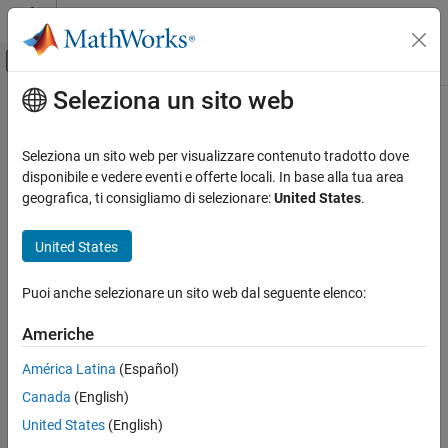
Vai al contenuto
MATLAB Help Center
Attiva/disattiva menu di navigazione off
Seleziona un sito web
Contenuto principale
Pagina iniziale della documentazione
getJobFolder
Parallel Computing
Seleziona un sito web per visualizzare contenuto tradotto dove
Folder on client where jobs are stored
disponibile e vedere eventi e offerte locali. In base alla tua area
Parallel Computing Toolbox
geografica, ti consigliamo di selezionare:
United States
.
Batch Processing
Syntax
Detailed Job and Task Control
United States
Job and Task Creation
joblocation = getJobFolder(cluster,job)
Puoi anche selezionare un sito web dal seguente elenco:
Description
getJobFolder
ON THIS PAGE
Americhe
returns the path to
joblocation = getJobFolder(cluster,job)
Syntax
the folder on disk where files are stored for the specified job and
América Latina
(Español)
Description
cluster. This folder is valid only the client session, not necessarily
Canada
(English)
Version History
the workers.
See Also
United States
(English)
Version History