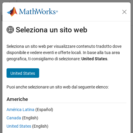
Vai al contenuto
MATLAB Help Center
Attiva/disattiva menu di navigazione off
Seleziona un sito web
Contenuto principale
Pagina iniziale della documentazione
Verification, Validation, and Test
Seleziona un sito web per visualizzare contenuto tradotto dove
Code Verification
disponibile e vedere eventi e offerte locali. In base alla tua area
geografica, ti consigliamo di selezionare:
United States
.
How useful was this information?
United States
Puoi anche selezionare un sito web dal seguente elenco:
Americhe
América Latina
(Español)
Canada
(English)
United States
(English)