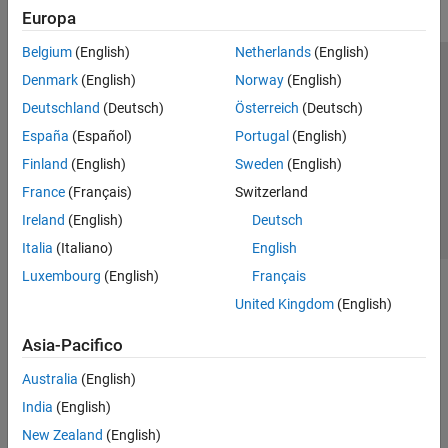
Europa
Belgium
(English)
Netherlands
(English)
Centro di fiducia
Marchi
Informativa sulla privacy
Denmark
(English)
Norway
(English)
Antipirateria
Stato dell'applicazione
Contatti
Deutschland
(Deutsch)
Österreich
(Deutsch)
© 1994-2026 The MathWorks, Inc.
España
(Español)
Portugal
(English)
Finland
(English)
Sweden
(English)
Seleziona u
Italia
France
(Français)
Switzerland
Ireland
(English)
Deutsch
Italia
(Italiano)
English
Luxembourg
(English)
Français
United Kingdom
(English)
Asia-Pacifico
Australia
(English)
India
(English)
New Zealand
(English)