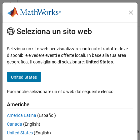
Vai al contenuto
MATLAB Help Center
Attiva/disattiva menu di navigazione off
Seleziona un sito web
Contenuto principale
Pagina iniziale della documentazione
bandwidth
Radar
Seleziona un sito web per visualizzare contenuto tradotto dove
System object:
phased.PhaseCodedWaveform
disponibile e vedere eventi e offerte locali. In base alla tua area
Phased Array System Toolbox
Namespace:
phased
geografica, ti consigliamo di selezionare:
United States
.
bandwidth
Bandwidth of phase-coded waveform
United States
ON THIS PAGE
Syntax
expand all in page
Puoi anche selezionare un sito web dal seguente elenco:
Description
Syntax
Input Arguments
Americhe
bw = bandwidth(waveform)
Output Arguments
América Latina
(Español)
Examples
Description
Canada
(English)
returns the bandwidth (in hertz) of the
= bandwidth(
)
bw
waveform
United States
(English)
pulses for the phase-coded pulse waveform,
. The
waveform