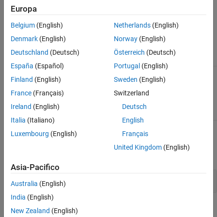
bandwidth value is the reciprocal of the chip width.
Europa
Belgium
(English)
Netherlands
(English)
Input Arguments
Denmark
(English)
Norway
(English)
Phase-coded waveform object.
waveform
Deutschland
(Deutsch)
Österreich
(Deutsch)
España
(Español)
Portugal
(English)
Finland
(English)
Sweden
(English)
Output Arguments
France
(Français)
Switzerland
Bandwidth of the pulses, in hertz.
bw
Ireland
(English)
Deutsch
Italia
(Italiano)
English
Luxembourg
(English)
Français
Examples
United Kingdom
(English)
expand all
Asia-Pacifico
Phase-Coded Waveform Bandwidth
Australia
(English)
India
(English)
How useful was this information?
New Zealand
(English)