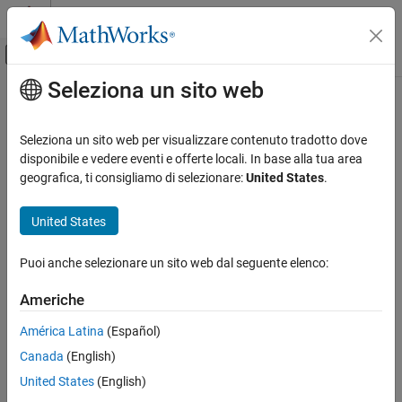
Vai al contenuto
MATLAB Help Center
Attiva/disattiva menu di navigazione off
Seleziona un sito web
Contenuto principale
Pagina iniziale della documentazione
Radar
Seleziona un sito web per visualizzare contenuto tradotto dove
disponibile e vedere eventi e offerte locali. In base alla tua area
geografica, ti consigliamo di selezionare:
United States
.
How useful was this information?
United States
Puoi anche selezionare un sito web dal seguente elenco:
Americhe
América Latina
(Español)
Canada
(English)
United States
(English)