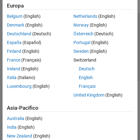
Europa
Belgium
(English)
Netherlands
(English)
Centro di fiducia
Marchi
Informativa sulla privacy
Denmark
(English)
Norway
(English)
Antipirateria
Stato dell'applicazione
Contatti
Deutschland
(Deutsch)
Österreich
(Deutsch)
© 1994-2026 The MathWorks, Inc.
España
(Español)
Portugal
(English)
Finland
(English)
Sweden
(English)
Seleziona u
Italia
France
(Français)
Switzerland
Ireland
(English)
Deutsch
Italia
(Italiano)
English
Luxembourg
(English)
Français
United Kingdom
(English)
Asia-Pacifico
Australia
(English)
India
(English)
New Zealand
(English)