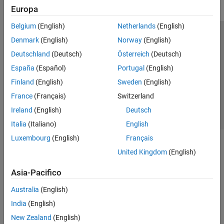
Europa
Belgium
(English)
Netherlands
(English)
Centro di fiducia
Marchi
Informativa sulla privacy
Denmark
(English)
Norway
(English)
Antipirateria
Stato dell'applicazione
Contatti
Deutschland
(Deutsch)
Österreich
(Deutsch)
© 1994-2026 The MathWorks, Inc.
España
(Español)
Portugal
(English)
Finland
(English)
Sweden
(English)
Seleziona u
Italia
France
(Français)
Switzerland
Ireland
(English)
Deutsch
Italia
(Italiano)
English
Luxembourg
(English)
Français
United Kingdom
(English)
Asia-Pacifico
Australia
(English)
India
(English)
New Zealand
(English)