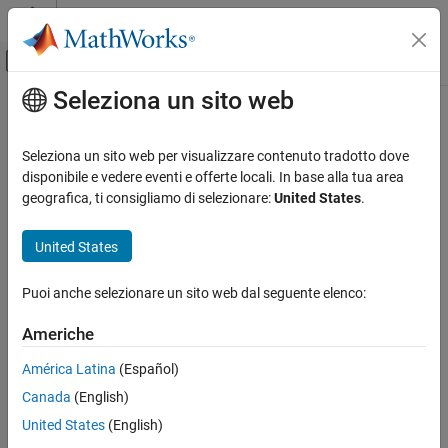
Vai al contenuto
MATLAB Help Center
Attiva/disattiva menu di navigazione off
Seleziona un sito web
Contenuto principale
Pagina iniziale della documentazione
Radar
Seleziona un sito web per visualizzare contenuto tradotto dove
disponibile e vedere eventi e offerte locali. In base alla tua area
geografica, ti consigliamo di selezionare:
United States
.
How useful was this information?
United States
Puoi anche selezionare un sito web dal seguente elenco:
Americhe
América Latina
(Español)
Canada
(English)
United States
(English)