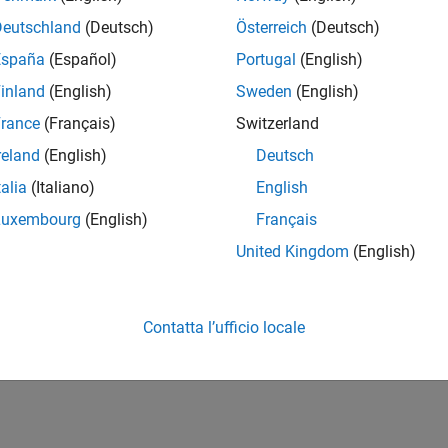
Deutschland
(Deutsch)
Österreich
(Deutsch)
España
(Español)
Portugal
(English)
inland
(English)
Sweden
(English)
rance
(Français)
Switzerland
reland
(English)
Deutsch
talia
(Italiano)
English
Luxembourg
(English)
Français
United Kingdom
(English)
Contatta l’ufficio locale