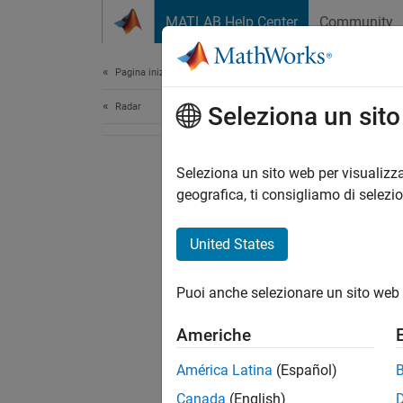
Vai al contenuto
MATLAB Help Center
Community
Document
Pagina iniziale della documentazione
Radar
Seleziona un sit
Seleziona un sito web per visualizza
geografica, ti consigliamo di selezi
United States
Puoi anche selezionare un sito web 
Americhe
América Latina
(Español)
Canada
(English)