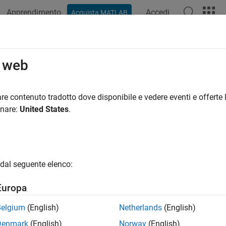
Apprendimento
Accedi
Acquista MATLAB
ation
Examples
Functions
Blocks
Apps
Videos
o web
re contenuto tradotto dove disponibile e vedere eventi e offerte l
How useful was this informat
onare:
United States
.
dal seguente elenco:
Europa
Belgium
(English)
Netherlands
(English)
Denmark
(English)
Norway
(English)