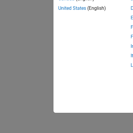
United States
(English)
F
F
I
I