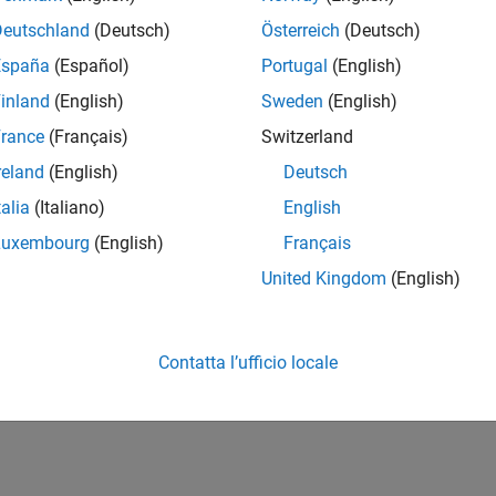
Deutschland
(Deutsch)
Österreich
(Deutsch)
España
(Español)
Portugal
(English)
inland
(English)
Sweden
(English)
rance
(Français)
Switzerland
reland
(English)
Deutsch
talia
(Italiano)
English
Luxembourg
(English)
Français
United Kingdom
(English)
Contatta l’ufficio locale