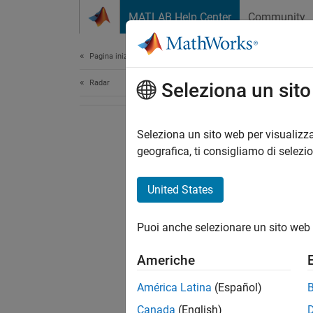
Vai al contenuto
MATLAB Help Center
Community
Document
Pagina iniziale della documentazione
Radar
Seleziona un sit
Seleziona un sito web per visualizza
geografica, ti consigliamo di selezi
United States
Puoi anche selezionare un sito web 
Americhe
América Latina
(Español)
Canada
(English)