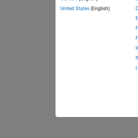
United States
(English)
F
F
I
I