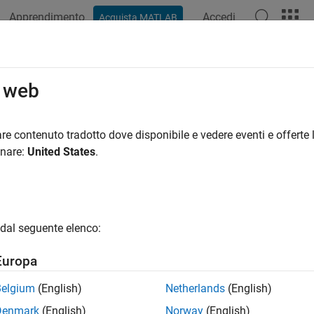
Apprendimento
Accedi
Acquista MATLAB
ation
Examples
Functions
Blocks
Apps
Videos
o web
re contenuto tradotto dove disponibile e vedere eventi e offerte l
How useful was this informat
onare:
United States
.
dal seguente elenco:
Europa
Belgium
(English)
Netherlands
(English)
Denmark
(English)
Norway
(English)