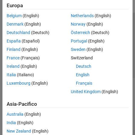
Europa
Belgium
(English)
Netherlands
(English)
Centro di fiducia
Marchi
Informativa sulla privacy
Denmark
(English)
Norway
(English)
Antipirateria
Stato dell'applicazione
Contatti
Deutschland
(Deutsch)
Österreich
(Deutsch)
© 1994-2026 The MathWorks, Inc.
España
(Español)
Portugal
(English)
Finland
(English)
Sweden
(English)
Seleziona u
Italia
France
(Français)
Switzerland
Ireland
(English)
Deutsch
Italia
(Italiano)
English
Luxembourg
(English)
Français
United Kingdom
(English)
Asia-Pacifico
Australia
(English)
India
(English)
New Zealand
(English)