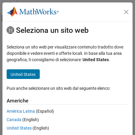
Vai al contenuto
MATLAB Help Center
Attiva/disattiva menu di navigazione off
Seleziona un sito web
Contenuto principale
Pagina iniziale della documentazione
Radar
Seleziona un sito web per visualizzare contenuto tradotto dove
disponibile e vedere eventi e offerte locali. In base alla tua area
geografica, ti consigliamo di selezionare:
United States
.
How useful was this information?
United States
Puoi anche selezionare un sito web dal seguente elenco:
Americhe
América Latina
(Español)
Canada
(English)
United States
(English)