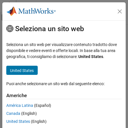
Vai al contenuto
MATLAB Help Center
Attiva/disattiva menu di navigazione off
Seleziona un sito web
Contenuto principale
Pagina iniziale della documentazione
Code Generation
Seleziona un sito web per visualizzare contenuto tradotto dove
disponibile e vedere eventi e offerte locali. In base alla tua area
geografica, ti consigliamo di selezionare:
United States
.
How useful was this information?
United States
Puoi anche selezionare un sito web dal seguente elenco:
Americhe
América Latina
(Español)
Canada
(English)
United States
(English)