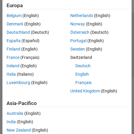
Europa
Belgium
(English)
Netherlands
(English)
Centro di fiducia
Marchi
Informativa sulla privacy
Denmark
(English)
Norway
(English)
Antipirateria
Stato dell'applicazione
Contatti
Deutschland
(Deutsch)
Österreich
(Deutsch)
© 1994-2026 The MathWorks, Inc.
España
(Español)
Portugal
(English)
Finland
(English)
Sweden
(English)
Seleziona u
Italia
France
(Français)
Switzerland
Ireland
(English)
Deutsch
Italia
(Italiano)
English
Luxembourg
(English)
Français
United Kingdom
(English)
Asia-Pacifico
Australia
(English)
India
(English)
New Zealand
(English)