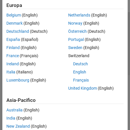
Europa
Belgium
(English)
Netherlands
(English)
Centro di fiducia
Marchi
Informativa sulla privacy
Denmark
(English)
Norway
(English)
Antipirateria
Stato dell'applicazione
Contatti
Deutschland
(Deutsch)
Österreich
(Deutsch)
© 1994-2026 The MathWorks, Inc.
España
(Español)
Portugal
(English)
Finland
(English)
Sweden
(English)
Seleziona u
Italia
France
(Français)
Switzerland
Ireland
(English)
Deutsch
Italia
(Italiano)
English
Luxembourg
(English)
Français
United Kingdom
(English)
Asia-Pacifico
Australia
(English)
India
(English)
New Zealand
(English)