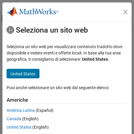
Vai al contenuto
MATLAB Help Center
Attiva/disattiva menu di navigazione off
Seleziona un sito web
Contenuto principale
Pagina iniziale della documentazione
Code Generation
Seleziona un sito web per visualizzare contenuto tradotto dove
disponibile e vedere eventi e offerte locali. In base alla tua area
geografica, ti consigliamo di selezionare:
United States
.
How useful was this information?
United States
Puoi anche selezionare un sito web dal seguente elenco:
Americhe
América Latina
(Español)
Canada
(English)
United States
(English)