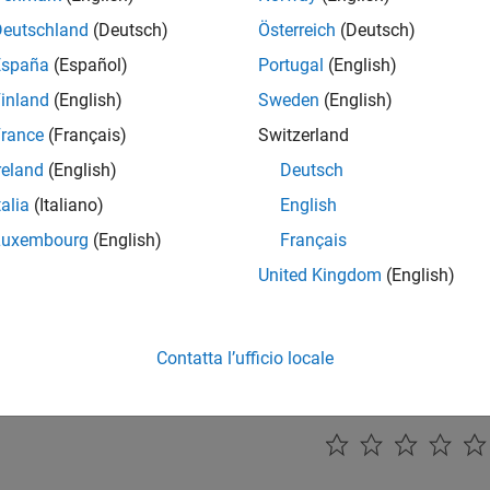
Deutschland
(Deutsch)
Österreich
(Deutsch)
España
(Español)
Portugal
(English)
inland
(English)
Sweden
(English)
rance
(Français)
Switzerland
reland
(English)
Deutsch
talia
(Italiano)
English
Luxembourg
(English)
Français
United Kingdom
(English)
Contatta l’ufficio locale
How useful was this informat