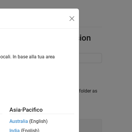
Answers
um to Integer Conversion
ocali. In base alla tua area
l.
ace this script file in the same project folder as
Asia-Pacifico
Australia
(English)
India
(English)