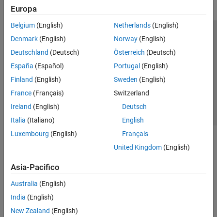
Europa
Belgium
(English)
Netherlands
(English)
Centro di fiducia
Marchi
Informativa sulla privacy
Denmark
(English)
Norway
(English)
Antipirateria
Stato dell'applicazione
Contatti
Deutschland
(Deutsch)
Österreich
(Deutsch)
© 1994-2026 The MathWorks, Inc.
España
(Español)
Portugal
(English)
Finland
(English)
Sweden
(English)
Seleziona u
Italia
France
(Français)
Switzerland
Ireland
(English)
Deutsch
Italia
(Italiano)
English
Luxembourg
(English)
Français
United Kingdom
(English)
Asia-Pacifico
Australia
(English)
India
(English)
New Zealand
(English)