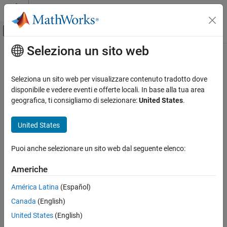
Vai al contenuto
MATLAB Help Center
Attiva/disattiva menu di navigazione off
Seleziona un sito web
Contenuto principale
Pagina iniziale della documentazione
Radar
Seleziona un sito web per visualizzare contenuto tradotto dove
disponibile e vedere eventi e offerte locali. In base alla tua area
geografica, ti consigliamo di selezionare:
United States
.
How useful was this information?
United States
Puoi anche selezionare un sito web dal seguente elenco:
Americhe
América Latina
(Español)
Canada
(English)
United States
(English)