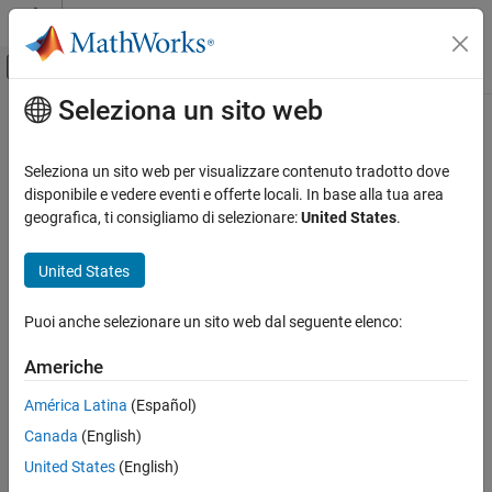
Vai al contenuto
MATLAB Help Center
Attiva/disattiva menu di navigazione off
Seleziona un sito web
Contenuto principale
Pagina iniziale della documentazione
Radar
Seleziona un sito web per visualizzare contenuto tradotto dove
disponibile e vedere eventi e offerte locali. In base alla tua area
geografica, ti consigliamo di selezionare:
United States
.
How useful was this information?
United States
Puoi anche selezionare un sito web dal seguente elenco:
Americhe
América Latina
(Español)
Canada
(English)
United States
(English)