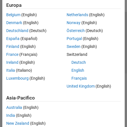
Europa
Belgium
(English)
Netherlands
(English)
Centro di fiducia
Marchi
Informativa sulla privacy
Denmark
(English)
Norway
(English)
Antipirateria
Stato dell'applicazione
Contatti
Deutschland
(Deutsch)
Österreich
(Deutsch)
© 1994-2026 The MathWorks, Inc.
España
(Español)
Portugal
(English)
Finland
(English)
Sweden
(English)
Seleziona u
Italia
France
(Français)
Switzerland
Ireland
(English)
Deutsch
Italia
(Italiano)
English
Luxembourg
(English)
Français
United Kingdom
(English)
Asia-Pacifico
Australia
(English)
India
(English)
New Zealand
(English)