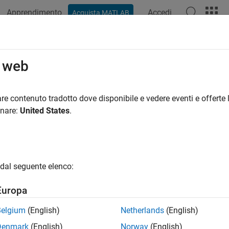
Apprendimento
Accedi
Acquista MATLAB
ation
Examples
Functions
Blocks
Apps
Videos
o web
re contenuto tradotto dove disponibile e vedere eventi e offerte l
How useful was this informat
onare:
United States
.
dal seguente elenco:
Europa
Belgium
(English)
Netherlands
(English)
Denmark
(English)
Norway
(English)