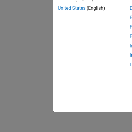
United States
(English)
F
F
I
I