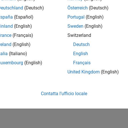
Deutschland
(Deutsch)
Österreich
(Deutsch)
España
(Español)
Portugal
(English)
inland
(English)
Sweden
(English)
rance
(Français)
Switzerland
reland
(English)
Deutsch
talia
(Italiano)
English
Luxembourg
(English)
Français
United Kingdom
(English)
Contatta l’ufficio locale