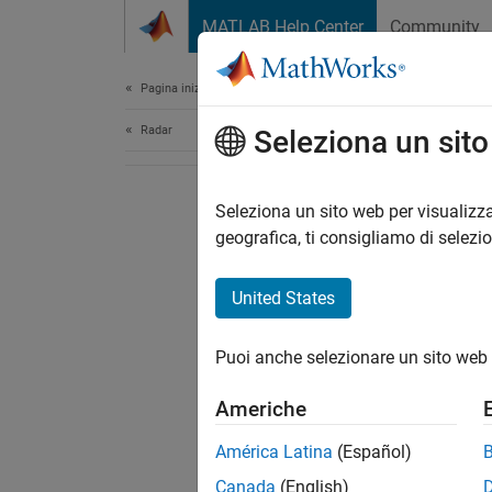
Vai al contenuto
MATLAB Help Center
Community
Document
Pagina iniziale della documentazione
Radar
Seleziona un sit
Seleziona un sito web per visualizza
geografica, ti consigliamo di selezi
United States
Puoi anche selezionare un sito web 
Americhe
América Latina
(Español)
Canada
(English)