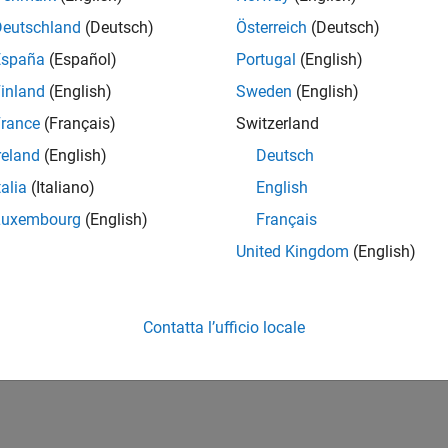
Deutschland
(Deutsch)
Österreich
(Deutsch)
España
(Español)
Portugal
(English)
inland
(English)
Sweden
(English)
rance
(Français)
Switzerland
reland
(English)
Deutsch
talia
(Italiano)
English
Luxembourg
(English)
Français
United Kingdom
(English)
Contatta l’ufficio locale