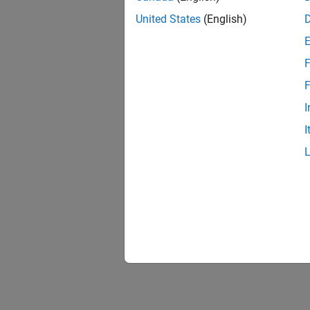
United States
(English)
F
F
I
I