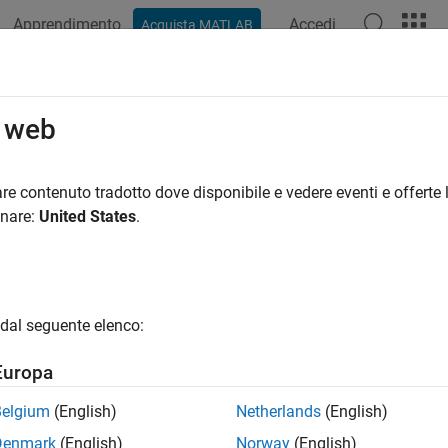
Apprendimento
Accedi
Acquista MATLAB
ation
Examples
Functions
Blocks
Apps
Videos
o web
re contenuto tradotto dove disponibile e vedere eventi e offerte l
How useful was this informat
onare:
United States
.
dal seguente elenco:
Europa
Belgium
(English)
Netherlands
(English)
Denmark
(English)
Norway
(English)