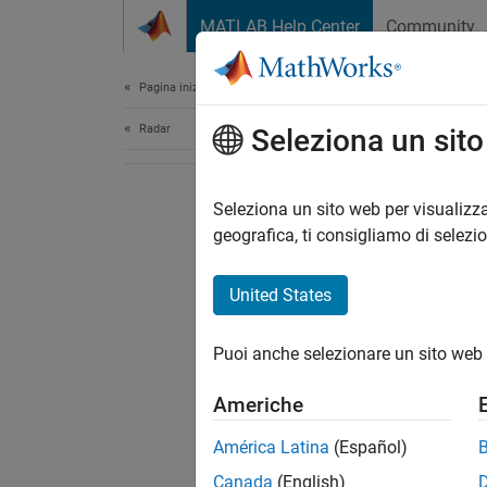
Vai al contenuto
MATLAB Help Center
Community
Document
Pagina iniziale della documentazione
Radar
Seleziona un sit
Seleziona un sito web per visualizza
geografica, ti consigliamo di selezi
United States
Puoi anche selezionare un sito web 
Americhe
América Latina
(Español)
Canada
(English)