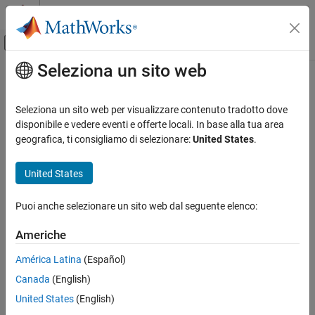
Vai al contenuto
MATLAB Help Center
Attiva/disattiva menu di navigazione off
Seleziona un sito web
Contenuto principale
Pagina iniziale della documentazione
Radar
Seleziona un sito web per visualizzare contenuto tradotto dove
disponibile e vedere eventi e offerte locali. In base alla tua area
geografica, ti consigliamo di selezionare:
United States
.
How useful was this information?
United States
Puoi anche selezionare un sito web dal seguente elenco:
Americhe
América Latina
(Español)
Canada
(English)
United States
(English)