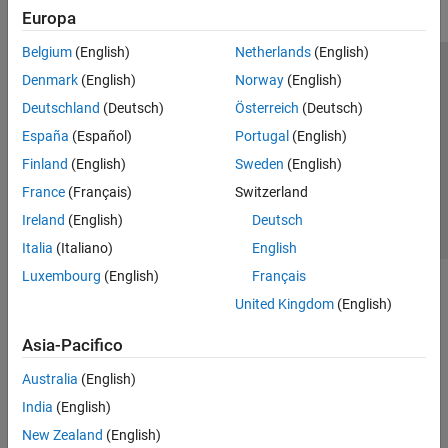
Europa
Belgium
(English)
Netherlands
(English)
Centro di fiducia
Marchi
Informativa sulla privacy
Denmark
(English)
Norway
(English)
Antipirateria
Stato dell'applicazione
Contatti
Deutschland
(Deutsch)
Österreich
(Deutsch)
© 1994-2026 The MathWorks, Inc.
España
(Español)
Portugal
(English)
Finland
(English)
Sweden
(English)
Seleziona u
Italia
France
(Français)
Switzerland
Ireland
(English)
Deutsch
Italia
(Italiano)
English
Luxembourg
(English)
Français
United Kingdom
(English)
Asia-Pacifico
Australia
(English)
India
(English)
New Zealand
(English)