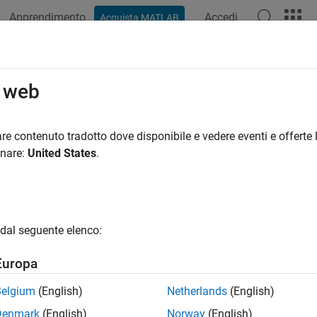
Apprendimento
Accedi
Acquista MATLAB
ation
Examples
Functions
Blocks
Apps
Videos
o web
re contenuto tradotto dove disponibile e vedere eventi e offerte l
How useful was this informat
onare:
United States
.
dal seguente elenco:
Europa
Belgium
(English)
Netherlands
(English)
Denmark
(English)
Norway
(English)