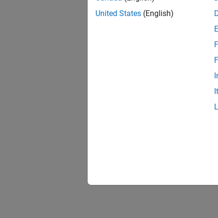
United States
(English)
F
F
I
I