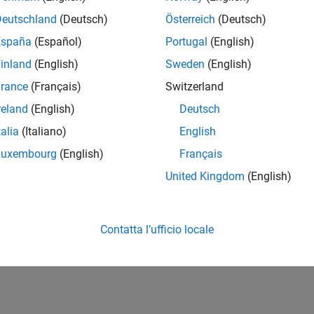
Deutschland
(Deutsch)
Österreich
(Deutsch)
España
(Español)
Portugal
(English)
inland
(English)
Sweden
(English)
rance
(Français)
Switzerland
reland
(English)
Deutsch
talia
(Italiano)
English
Luxembourg
(English)
Français
United Kingdom
(English)
Contatta l’ufficio locale