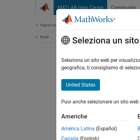
Vai al contenuto
MATLAB Help Center
Community
Document
Pagina iniziale della documentazione
Radar
Seleziona un sit
Seleziona un sito web per visualizza
geografica, ti consigliamo di selezi
United States
Puoi anche selezionare un sito web 
Americhe
América Latina
(Español)
Canada
(English)