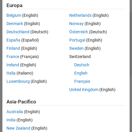
Europa
Belgium
(English)
Netherlands
(English)
Centro di fiducia
Marchi
Informativa sulla privacy
Denmark
(English)
Norway
(English)
Antipirateria
Stato dell'applicazione
Contatti
Deutschland
(Deutsch)
Österreich
(Deutsch)
© 1994-2026 The MathWorks, Inc.
España
(Español)
Portugal
(English)
Finland
(English)
Sweden
(English)
Seleziona u
Italia
France
(Français)
Switzerland
Ireland
(English)
Deutsch
Italia
(Italiano)
English
Luxembourg
(English)
Français
United Kingdom
(English)
Asia-Pacifico
Australia
(English)
India
(English)
New Zealand
(English)