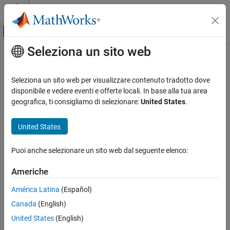
Vai al contenuto
MATLAB Help Center
Attiva/disattiva menu di navigazione off
Seleziona un sito web
Contenuto principale
Pagina iniziale della documentazione
Radar
Seleziona un sito web per visualizzare contenuto tradotto dove
disponibile e vedere eventi e offerte locali. In base alla tua area
geografica, ti consigliamo di selezionare:
United States
.
How useful was this information?
United States
Puoi anche selezionare un sito web dal seguente elenco:
Americhe
América Latina
(Español)
Canada
(English)
United States
(English)