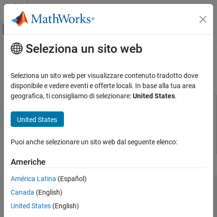
Vai al contenuto
MATLAB Help Center
Attiva/disattiva menu di navigazione off
Seleziona un sito web
Contenuto principale
Pagina iniziale della documentazione
Using the Radar Data Generator
Block
Radar
Seleziona un sito web per visualizzare contenuto tradotto dove
disponibile e vedere eventi e offerte locali. In base alla tua area
Radar Toolbox
geografica, ti consigliamo di selezionare:
United States
.
Data Synthesis
This example uses:
Measurement-Level Simulations
Radar Toolbox
Radar Toolbox
United States
Simulink
Simulink
Using the Radar Data Generator Block
Puoi anche selezionare un sito web dal seguente elenco:
Open and run the Radar Data Generator block in Simulink™.
Americhe
América Latina
(Español)
% Create a Tracking scenario object.
Canada
(English)
scene = trackingScenario;

United States
(English)
% Create a stationary radar platform 10 meters above the 