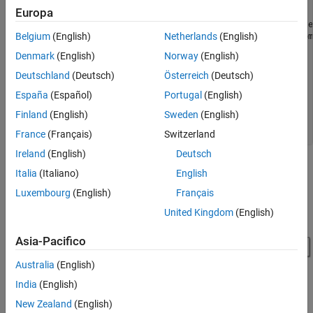
rdrPlat = platform(scene,
'Position'
,[0 0 10]);

Europa
% Create a moving target 100 meters away and also 10 mete
Belgium
(English)
Netherlands
(English)
% above the surface. The target moves at 10 m/s away from
tgtPlat = platform(scene,
'Position'
,[100 0 10]);

Denmark
(English)
Norway
(English)
tgtPlat.Trajectory.Velocity = [10 0 0];

Deutschland
(Deutsch)
Österreich
(Deutsch)
% Open and run the Simulink model.
España
(Español)
Portugal
(English)
% Display the detections.
model = 
'simpleModel'
;

Finland
(English)
Sweden
(English)
open_system(model);

France
(Français)
Switzerland
Ireland
(English)
Deutsch
Italia
(Italiano)
English
Luxembourg
(English)
Français
United Kingdom
(English)
Asia-Pacifico
Australia
(English)
India
(English)
How useful was this information?
New Zealand
(English)