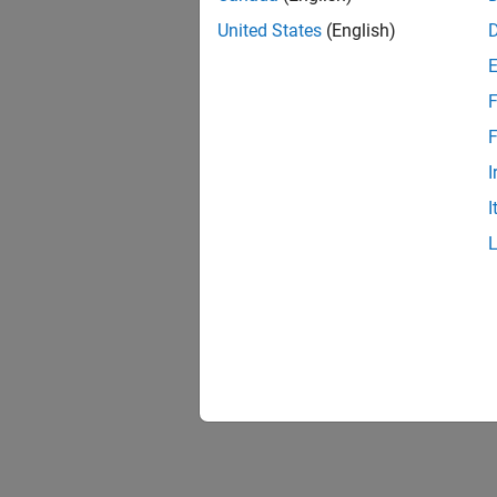
United States
(English)
F
F
I
I