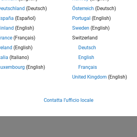
Deutschland
(Deutsch)
Österreich
(Deutsch)
España
(Español)
Portugal
(English)
inland
(English)
Sweden
(English)
rance
(Français)
Switzerland
reland
(English)
Deutsch
talia
(Italiano)
English
Luxembourg
(English)
Français
United Kingdom
(English)
Contatta l’ufficio locale