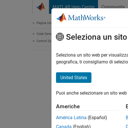
Vai al contenuto
MATLAB Help Center
Community
Document
Pagina iniziale della documentazione
Code Generation
Seleziona un sit
Control Systems
Seleziona un sito web per visualizza
geografica, ti consigliamo di selezi
United States
Puoi anche selezionare un sito web 
Americhe
América Latina
(Español)
Canada
(English)