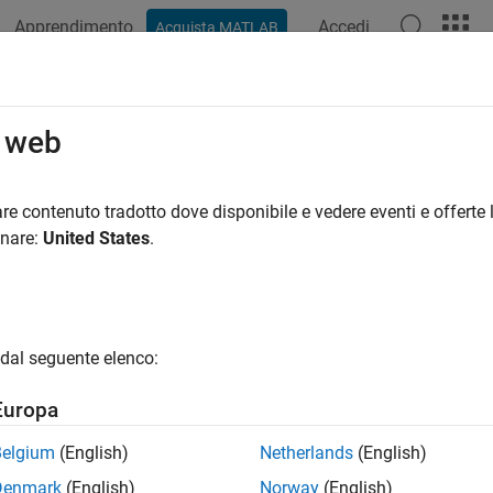
Apprendimento
Accedi
Acquista MATLAB
ation
Examples
Functions
Blocks
Apps
Videos
o web
re contenuto tradotto dove disponibile e vedere eventi e offerte l
How useful was this informat
onare:
United States
.
dal seguente elenco:
Europa
Belgium
(English)
Netherlands
(English)
Denmark
(English)
Norway
(English)