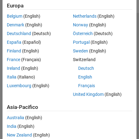
Europa
Belgium
(English)
Netherlands
(English)
Centro di fiducia
Marchi
Informativa sulla privacy
Denmark
(English)
Norway
(English)
Antipirateria
Stato dell'applicazione
Contatti
Deutschland
(Deutsch)
Österreich
(Deutsch)
© 1994-2026 The MathWorks, Inc.
España
(Español)
Portugal
(English)
Finland
(English)
Sweden
(English)
Seleziona u
Italia
France
(Français)
Switzerland
Ireland
(English)
Deutsch
Italia
(Italiano)
English
Luxembourg
(English)
Français
United Kingdom
(English)
Asia-Pacifico
Australia
(English)
India
(English)
New Zealand
(English)