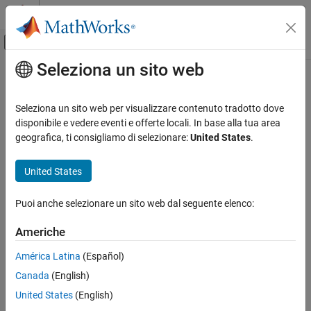
Vai al contenuto
MATLAB Help Center
Attiva/disattiva menu di navigazione off
Seleziona un sito web
Contenuto principale
Pagina iniziale della documentazione
Code Generation
Seleziona un sito web per visualizzare contenuto tradotto dove
Control Systems
disponibile e vedere eventi e offerte locali. In base alla tua area
How useful was this information?
geografica, ti consigliamo di selezionare:
United States
.
United States
Puoi anche selezionare un sito web dal seguente elenco:
Americhe
América Latina
(Español)
Canada
(English)
United States
(English)