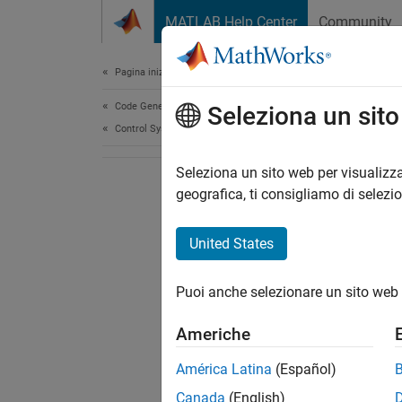
Vai al contenuto
MATLAB Help Center
Community
Document
Pagina iniziale della documentazione
Code Generation
Seleziona un sit
Control Systems
Seleziona un sito web per visualizza
geografica, ti consigliamo di selezi
United States
Puoi anche selezionare un sito web 
Americhe
América Latina
(Español)
Canada
(English)