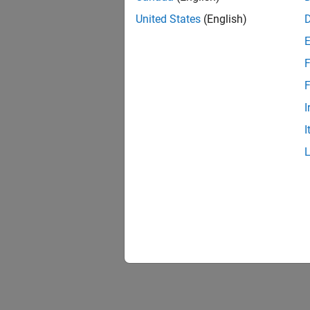
United States
(English)
F
F
I
I