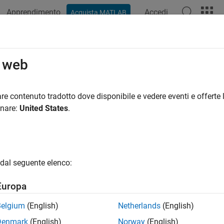
Apprendimento
Accedi
Acquista MATLAB
ation
Examples
Functions
Blocks
Apps
Videos
o web
re contenuto tradotto dove disponibile e vedere eventi e offerte l
How useful was this informat
onare:
United States
.
dal seguente elenco:
Europa
Belgium
(English)
Netherlands
(English)
Denmark
(English)
Norway
(English)