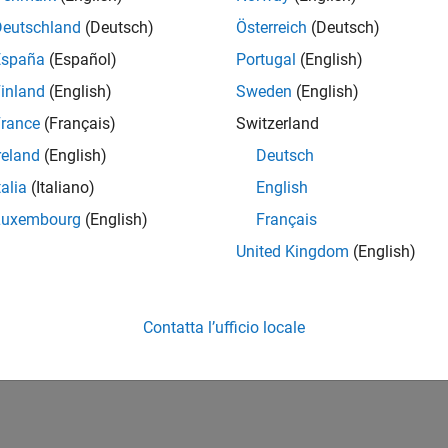
Deutschland
(Deutsch)
Österreich
(Deutsch)
España
(Español)
Portugal
(English)
inland
(English)
Sweden
(English)
rance
(Français)
Switzerland
reland
(English)
Deutsch
talia
(Italiano)
English
Luxembourg
(English)
Français
United Kingdom
(English)
Contatta l’ufficio locale