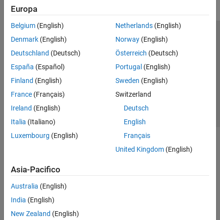
Europa
Belgium
(English)
Netherlands
(English)
Centro di fiducia
Marchi
Informativa sulla privacy
Denmark
(English)
Norway
(English)
Antipirateria
Stato dell'applicazione
Contatti
Deutschland
(Deutsch)
Österreich
(Deutsch)
© 1994-2026 The MathWorks, Inc.
España
(Español)
Portugal
(English)
Finland
(English)
Sweden
(English)
Seleziona u
Italia
France
(Français)
Switzerland
Ireland
(English)
Deutsch
Italia
(Italiano)
English
Luxembourg
(English)
Français
United Kingdom
(English)
Asia-Pacifico
Australia
(English)
India
(English)
New Zealand
(English)