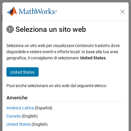
Vai al contenuto
MATLAB Help Center
Attiva/disattiva menu di navigazione off
Seleziona un sito web
Contenuto principale
Pagina iniziale della documentazione
Code Generation
Seleziona un sito web per visualizzare contenuto tradotto dove
Control Systems
disponibile e vedere eventi e offerte locali. In base alla tua area
How useful was this information?
geografica, ti consigliamo di selezionare:
United States
.
United States
Puoi anche selezionare un sito web dal seguente elenco:
Americhe
América Latina
(Español)
Canada
(English)
United States
(English)