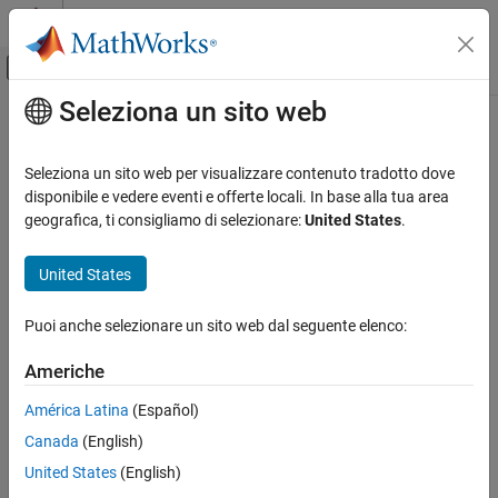
Vai al contenuto
MATLAB Help Center
Attiva/disattiva menu di navigazione off
Seleziona un sito web
Contenuto principale
Pagina iniziale della documentazione
Code Generation
Seleziona un sito web per visualizzare contenuto tradotto dove
Control Systems
disponibile e vedere eventi e offerte locali. In base alla tua area
How useful was this information?
geografica, ti consigliamo di selezionare:
United States
.
United States
Puoi anche selezionare un sito web dal seguente elenco:
Americhe
América Latina
(Español)
Canada
(English)
United States
(English)