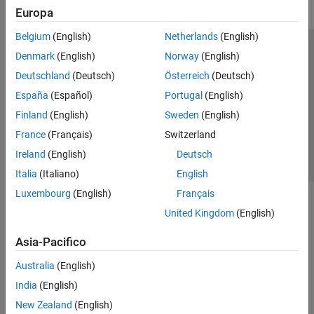
Europa
Belgium
(English)
Netherlands
(English)
Centro di fiducia
Marchi
Informativa sulla privacy
Denmark
(English)
Norway
(English)
Antipirateria
Stato dell'applicazione
Contatti
Deutschland
(Deutsch)
Österreich
(Deutsch)
© 1994-2026 The MathWorks, Inc.
España
(Español)
Portugal
(English)
Finland
(English)
Sweden
(English)
Seleziona u
Italia
France
(Français)
Switzerland
Ireland
(English)
Deutsch
Italia
(Italiano)
English
Luxembourg
(English)
Français
United Kingdom
(English)
Asia-Pacifico
Australia
(English)
India
(English)
New Zealand
(English)