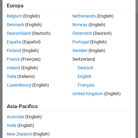
Europa
Belgium
(English)
Netherlands
(English)
Centro di fiducia
Marchi
Informativa sulla privacy
Denmark
(English)
Norway
(English)
Antipirateria
Stato dell'applicazione
Contatti
Deutschland
(Deutsch)
Österreich
(Deutsch)
© 1994-2026 The MathWorks, Inc.
España
(Español)
Portugal
(English)
Finland
(English)
Sweden
(English)
Seleziona u
Italia
France
(Français)
Switzerland
Ireland
(English)
Deutsch
Italia
(Italiano)
English
Luxembourg
(English)
Français
United Kingdom
(English)
Asia-Pacifico
Australia
(English)
India
(English)
New Zealand
(English)