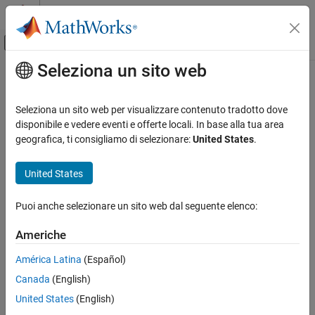
Vai al contenuto
MATLAB Help Center
Attiva/disattiva menu di navigazione off
Seleziona un sito web
Contenuto principale
Pagina iniziale della documentazione
Code Generation
Seleziona un sito web per visualizzare contenuto tradotto dove
Control Systems
disponibile e vedere eventi e offerte locali. In base alla tua area
How useful was this information?
geografica, ti consigliamo di selezionare:
United States
.
United States
Puoi anche selezionare un sito web dal seguente elenco:
Americhe
América Latina
(Español)
Canada
(English)
United States
(English)