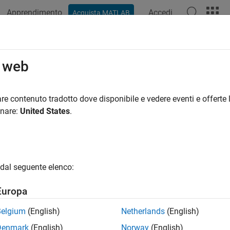
Apprendimento
Accedi
Acquista MATLAB
ation
Examples
Functions
Blocks
Apps
Videos
o web
re contenuto tradotto dove disponibile e vedere eventi e offerte l
How useful was this informat
onare:
United States
.
dal seguente elenco:
Europa
Belgium
(English)
Netherlands
(English)
Denmark
(English)
Norway
(English)