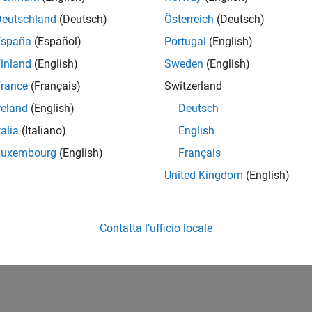
Deutschland
(Deutsch)
Österreich
(Deutsch)
España
(Español)
Portugal
(English)
inland
(English)
Sweden
(English)
rance
(Français)
Switzerland
reland
(English)
Deutsch
talia
(Italiano)
English
Luxembourg
(English)
Français
United Kingdom
(English)
Contatta l’ufficio locale