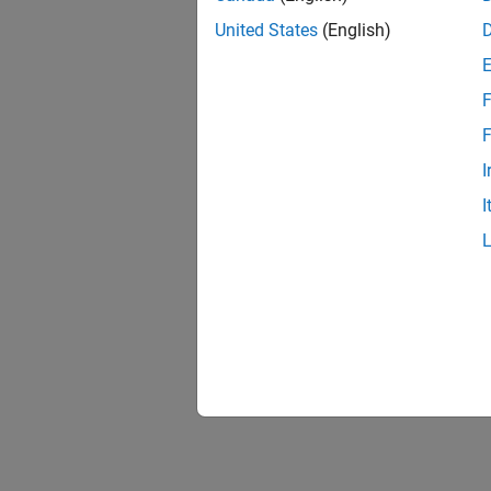
United States
(English)
F
F
I
I