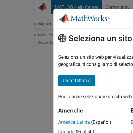
Vai al contenuto
MATLAB Help Center
Community
Document
Pagina iniziale della documentazione
Code Generation
Seleziona un sit
Control Systems
Seleziona un sito web per visualizza
geografica, ti consigliamo di selezi
United States
Puoi anche selezionare un sito web 
Americhe
América Latina
(Español)
Canada
(English)