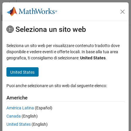
Vai al contenuto
MATLAB Help Center
Attiva/disattiva menu di navigazione off
Seleziona un sito web
Contenuto principale
Pagina iniziale della documentazione
Code Generation
Seleziona un sito web per visualizzare contenuto tradotto dove
Control Systems
disponibile e vedere eventi e offerte locali. In base alla tua area
geografica, ti consigliamo di selezionare:
United States
.
How useful was this information?
United States
Puoi anche selezionare un sito web dal seguente elenco:
Americhe
América Latina
(Español)
Canada
(English)
United States
(English)