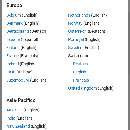
Europa
Belgium
(English)
Netherlands
(English)
Centro di fiducia
Marchi
Informativa sulla privacy
Denmark
(English)
Norway
(English)
Antipirateria
Stato dell'applicazione
Contatti
Deutschland
(Deutsch)
Österreich
(Deutsch)
© 1994-2026 The MathWorks, Inc.
España
(Español)
Portugal
(English)
Finland
(English)
Sweden
(English)
Seleziona u
Italia
France
(Français)
Switzerland
Ireland
(English)
Deutsch
Italia
(Italiano)
English
Luxembourg
(English)
Français
United Kingdom
(English)
Asia-Pacifico
Australia
(English)
India
(English)
New Zealand
(English)