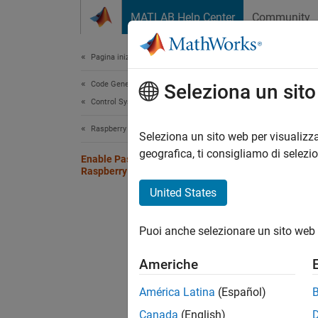
Vai al contenuto
MATLAB Help Center
Community
Document
Pagina iniziale della documentazione
Code Generation
Ena
Seleziona un sit
Control Systems
Raspberry Pi Blockset
To run 
Seleziona un sito web per visualizza
you to 
geografica, ti consigliamo di selezi
Enable Passwordless Sudo on
Raspberry Pi Hardware
To ena
United States
Lo
Puoi anche selezionare un sito web 
ha
Americhe
In
América Latina
(Español)
Canada
(English)