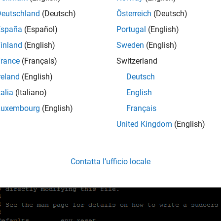
Deutschland
(Deutsch)
Österreich
(Deutsch)
able passwordless sudo access by adding this line:
España
(Español)
Portugal
(English)
inland
(English)
Sweden
(English)
<user name> ALL=(ALL:ALL) NOPASSWD:ALL
rance
(Français)
Switzerland
reland
(English)
Deutsch
r example, to provide passwordless sudo access to a user
, ty
pi
talia
(Italiano)
English
Luxembourg
(English)
Français
pi ALL=(ALL:ALL) NOPASSWD:ALL
United Kingdom
(English)
Contatta l’ufficio locale