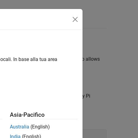
Answers
y Pi
Hardware
less sudo. Enabling passwordless sudo allows
ocali. In base alla tua area
ord.
ser name and password of the Raspberry Pi
Asia-Pacifico
Australia
(English)
India
(English)