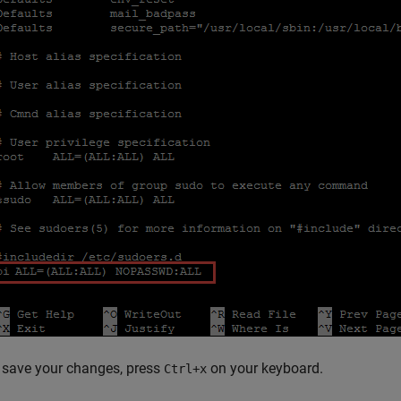
 save your changes, press
on your keyboard.
Ctrl+x