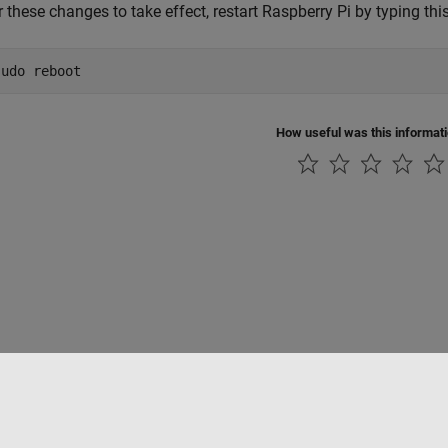
r these changes to take effect, restart Raspberry Pi by typing t
sudo reboot
How useful was this informat
tipirateria
Stato dell'applicazione
Contatti