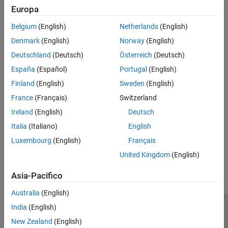
Europa
Belgium
(English)
Netherlands
(English)
Scope
(Simulink)
block
Denmark
(English)
Norway
(English)
Deutschland
(Deutsch)
Österreich
(Deutsch)
España
(Español)
Portugal
(English)
Finland
(English)
Sweden
(English)
Outport
(Simulink)
France
(Français)
Switzerland
block
Ireland
(English)
Deutsch
Italia
(Italiano)
English
Luxembourg
(English)
Français
How useful was this information?
United Kingdom
(English)
Asia-Pacifico
Australia
(English)
India
(English)
Centro di fiducia
Marchi
Informativa sulla privacy
New Zealand
(English)
Antipirateria
Stato dell'applicazione
Contatti