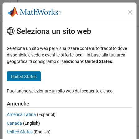
Vai al contenuto
MATLAB Help Center
Attiva/disattiva menu di navigazione off
Seleziona un sito web
Contenuto principale
Pagina iniziale della documentazione
Prerequisites for Logging Signals
Code Generation
Seleziona un sito web per visualizzare contenuto tradotto dove
Control Systems
Before starting to log signals:
disponibile e vedere eventi e offerte locali. In base alla tua area
geografica, ti consigliamo di selezionare:
United States
.
Raspberry Pi Blockset
®
Ensure that you have a
Simulink
Coder™
or Embedded
®
Coder
license.
United States
Prerequisites for Logging Signals
Connect the target hardware to a computer.
Puoi anche selezionare un sito web dal seguente elenco:
Create or open a Simulink model. To log signals, the model
Americhe
must have at least one of these blocks.
América Latina
(Español)
Block Name
Block Icon
Canada
(English)
To Workspace
United States
(English)
(Simulink)
block