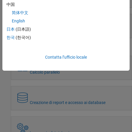
Modellazione event-based
中国
Wireless Communications
Radar
简体中文
Robotics and Autonomous Systems
English
FPGA, ASIC, and SoC Development
日本
(日本語)
Simulazione e verifica in tempo reale
Computational Finance
한국
(한국어)
Computational Biology
Workflow
Code Verification
Aerospace and Defense
Contatta l’ufficio locale
Automotive
Calcolo parallelo
Creazione di report e accesso ai database