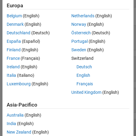
Europa
Workflows
Belgium
(English)
Netherlands
(English)
Uso di Simulink
Parallel Computing
Denmark
(English)
Norway
(English)
Reporting and Database Access
Deutschland
(Deutsch)
Österreich
(Deutsch)
Systems Engineering
Code Generation
España
(Español)
Portugal
(English)
Simulink
Application Deployment
Finland
(English)
Sweden
(English)
Verification, Validation, and Test
France
(Français)
Switzerland
Cloud Capabilities
Ireland
(English)
Deutsch
Teaching and Learning
Simulink Copilot
Italia
(Italiano)
English
Applications
Luxembourg
(English)
Français
AI and Statistics
United Kingdom
(English)
Mathematics and Optimization
Asia-Pacifico
Modellazione fisica
Signal Processing
Image Processing and Computer Vision
Australia
(English)
Control Systems
India
(English)
Test and Measurement
New Zealand
(English)
RF and Mixed Signal