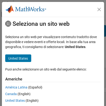
Vai al contenuto
MATLAB Help Center
Attiva/disattiva menu di navigazione off
Seleziona un sito web
Contenuto principale
Pagina iniziale della documentazione
Search
Visualizza per:
Categoria
Seleziona un sito web per visualizzare contenuto tradotto dove
disponibile e vedere eventi e offerte locali. In base alla tua area
Elenco dei prodotti
geografica, ti consigliamo di selezionare:
United States
.
Using MATLAB
United States
Uso di MATLAB
MATLAB
MATLAB Copilot
Puoi anche selezionare un sito web dal seguente elenco:
Using Simulink
Americhe
MATLAB
Simulink
América Latina
(Español)
Simulink Copilot
Canada
(English)
Physical Modeling
Event-Based Modeling
United States
(English)
Real-Time Simulation and Testing
MATLAB Copilot