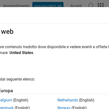
Apprendimento
Accedi
Acquista MATLAB
ation
Examples
Functions
Blocks
Apps
Videos
o web
re contenuto tradotto dove disponibile e vedere eventi e offerte l
How useful was this informat
onare:
United States
.
dal seguente elenco:
Europa
Belgium
(English)
Netherlands
(English)
Denmark
(English)
Norway
(English)