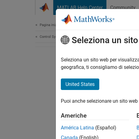
Vai al contenuto
MATLAB Help Center
Community
Document
Pagina iniziale della documentazione
Control Systems
Seleziona un sit
Seleziona un sito web per visualizza
geografica, ti consigliamo di selezi
United States
Puoi anche selezionare un sito web 
Americhe
América Latina
(Español)
Canada
(English)