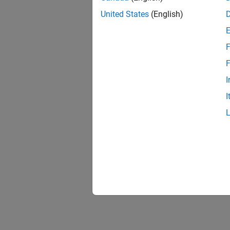
United States
(English)
F
F
I
I