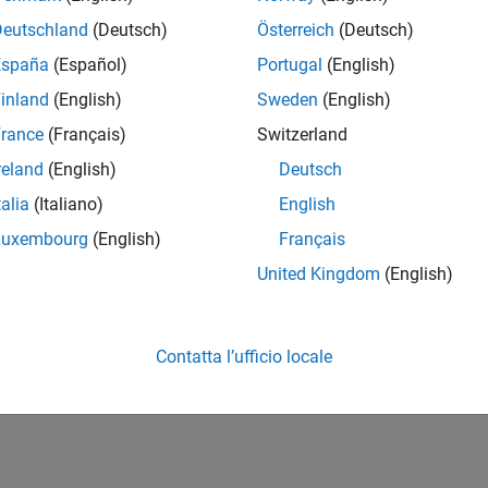
Deutschland
(Deutsch)
Österreich
(Deutsch)
España
(Español)
Portugal
(English)
inland
(English)
Sweden
(English)
rance
(Français)
Switzerland
reland
(English)
Deutsch
talia
(Italiano)
English
Luxembourg
(English)
Français
United Kingdom
(English)
Contatta l’ufficio locale