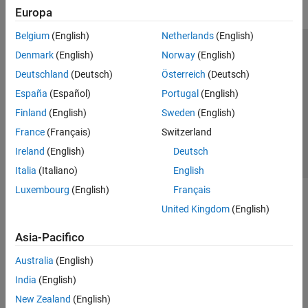
Europa
Belgium
(English)
Netherlands
(English)
Centro di fiducia
Marchi
Informativa sulla privacy
Denmark
(English)
Norway
(English)
Antipirateria
Stato dell'applicazione
Contatti
Deutschland
(Deutsch)
Österreich
(Deutsch)
© 1994-2026 The MathWorks, Inc.
España
(Español)
Portugal
(English)
Finland
(English)
Sweden
(English)
Seleziona u
Italia
France
(Français)
Switzerland
Ireland
(English)
Deutsch
Italia
(Italiano)
English
Luxembourg
(English)
Français
United Kingdom
(English)
Asia-Pacifico
Australia
(English)
India
(English)
New Zealand
(English)