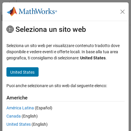
Vai al contenuto
MATLAB Help Center
Attiva/disattiva menu di navigazione off
Seleziona un sito web
Contenuto principale
Pagina iniziale della documentazione
Control Systems
Seleziona un sito web per visualizzare contenuto tradotto dove
disponibile e vedere eventi e offerte locali. In base alla tua area
How useful was this information?
geografica, ti consigliamo di selezionare:
United States
.
United States
Puoi anche selezionare un sito web dal seguente elenco:
Americhe
América Latina
(Español)
Canada
(English)
United States
(English)