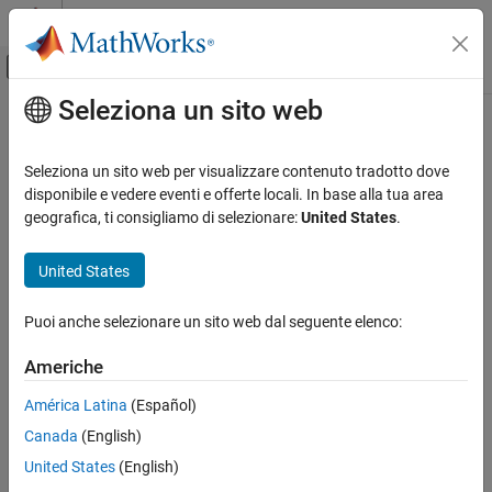
Vai al contenuto
MATLAB Help Center
Attiva/disattiva menu di navigazione off
Seleziona un sito web
Contenuto principale
Pagina iniziale della documentazione
Control Systems
Seleziona un sito web per visualizzare contenuto tradotto dove
disponibile e vedere eventi e offerte locali. In base alla tua area
geografica, ti consigliamo di selezionare:
United States
.
How useful was this information?
United States
Puoi anche selezionare un sito web dal seguente elenco:
Americhe
América Latina
(Español)
Canada
(English)
United States
(English)