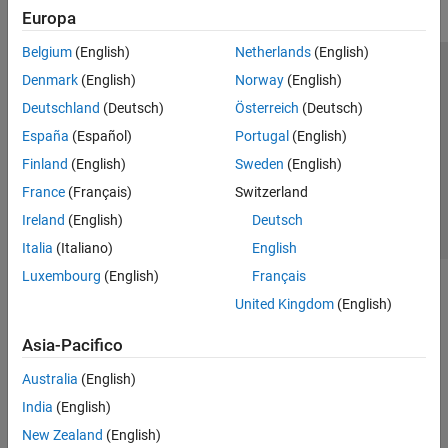
Europa
Belgium
(English)
Netherlands
(English)
Centro di fiducia
Marchi
Informativa sulla privacy
Denmark
(English)
Norway
(English)
Antipirateria
Stato dell'applicazione
Contatti
Deutschland
(Deutsch)
Österreich
(Deutsch)
© 1994-2026 The MathWorks, Inc.
España
(Español)
Portugal
(English)
Finland
(English)
Sweden
(English)
Seleziona u
Italia
France
(Français)
Switzerland
Ireland
(English)
Deutsch
Italia
(Italiano)
English
Luxembourg
(English)
Français
United Kingdom
(English)
Asia-Pacifico
Australia
(English)
India
(English)
New Zealand
(English)