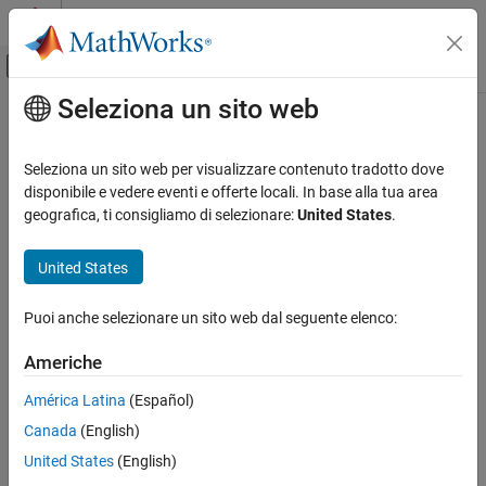
Vai al contenuto
MATLAB Help Center
Attiva/disattiva menu di navigazione off
Seleziona un sito web
Contenuto principale
Pagina iniziale della documentazione
Control Systems
Seleziona un sito web per visualizzare contenuto tradotto dove
disponibile e vedere eventi e offerte locali. In base alla tua area
geografica, ti consigliamo di selezionare:
United States
.
How useful was this information?
United States
Puoi anche selezionare un sito web dal seguente elenco:
Americhe
América Latina
(Español)
Canada
(English)
United States
(English)