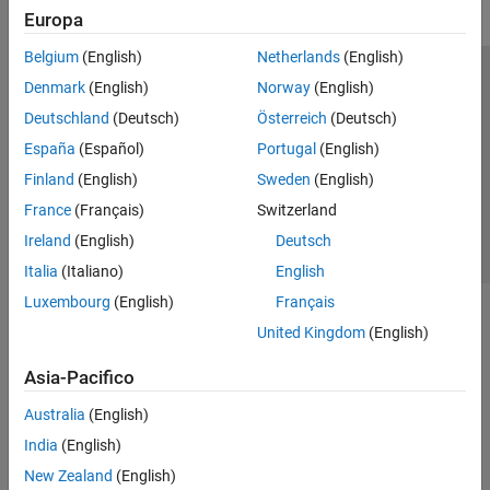
Europa
Belgium
(English)
Netherlands
(English)
Centro di fiducia
Marchi
Informativa sulla privacy
Denmark
(English)
Norway
(English)
Antipirateria
Stato dell'applicazione
Contatti
Deutschland
(Deutsch)
Österreich
(Deutsch)
© 1994-2026 The MathWorks, Inc.
España
(Español)
Portugal
(English)
Finland
(English)
Sweden
(English)
Seleziona u
Italia
France
(Français)
Switzerland
Ireland
(English)
Deutsch
Italia
(Italiano)
English
Luxembourg
(English)
Français
United Kingdom
(English)
Asia-Pacifico
Australia
(English)
India
(English)
New Zealand
(English)