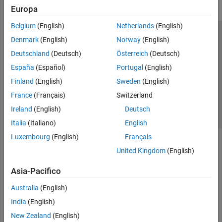
Europa
Belgium
(English)
Netherlands
(English)
Centro di fiducia
Marchi
Informativa sulla privacy
Denmark
(English)
Norway
(English)
Antipirateria
Stato dell'applicazione
Contatti
Deutschland
(Deutsch)
Österreich
(Deutsch)
© 1994-2026 The MathWorks, Inc.
España
(Español)
Portugal
(English)
Finland
(English)
Sweden
(English)
Seleziona u
Italia
France
(Français)
Switzerland
Ireland
(English)
Deutsch
Italia
(Italiano)
English
Luxembourg
(English)
Français
United Kingdom
(English)
Asia-Pacifico
Australia
(English)
India
(English)
New Zealand
(English)