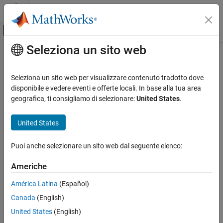
Vai al contenuto
MATLAB Help Center
Attiva/disattiva menu di navigazione off
Seleziona un sito web
Contenuto principale
Pagina iniziale della documentazione
RF and Mixed Signal
Seleziona un sito web per visualizzare contenuto tradotto dove
disponibile e vedere eventi e offerte locali. In base alla tua area
How useful was this information?
geografica, ti consigliamo di selezionare:
United States
.
United States
Puoi anche selezionare un sito web dal seguente elenco:
Americhe
América Latina
(Español)
Canada
(English)
United States
(English)