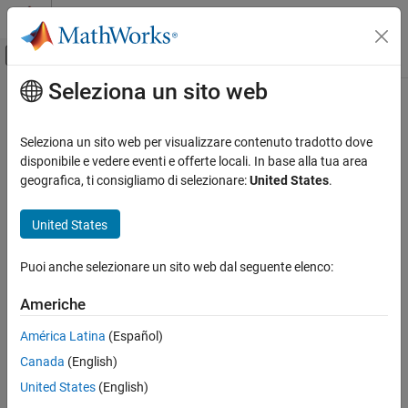
Vai al contenuto
MATLAB Help Center
Attiva/disattiva menu di navigazione off
Seleziona un sito web
Contenuto principale
Pagina iniziale della documentazione
RF and Mixed Signal
Seleziona un sito web per visualizzare contenuto tradotto dove
disponibile e vedere eventi e offerte locali. In base alla tua area
geografica, ti consigliamo di selezionare:
United States
.
How useful was this information?
United States
Puoi anche selezionare un sito web dal seguente elenco:
Americhe
América Latina
(Español)
Canada
(English)
United States
(English)