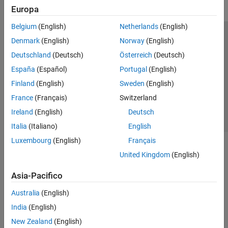
Europa
Belgium
(English)
Netherlands
(English)
Centro di fiducia
Marchi
Informativa sulla privacy
Denmark
(English)
Norway
(English)
Antipirateria
Stato dell'applicazione
Contatti
Deutschland
(Deutsch)
Österreich
(Deutsch)
© 1994-2026 The MathWorks, Inc.
España
(Español)
Portugal
(English)
Finland
(English)
Sweden
(English)
Seleziona u
Italia
France
(Français)
Switzerland
Ireland
(English)
Deutsch
Italia
(Italiano)
English
Luxembourg
(English)
Français
United Kingdom
(English)
Asia-Pacifico
Australia
(English)
India
(English)
New Zealand
(English)