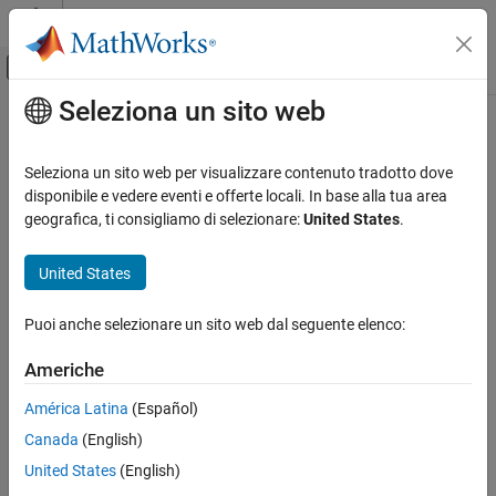
Vai al contenuto
MATLAB Help Center
Attiva/disattiva menu di navigazione off
Seleziona un sito web
Contenuto principale
Pagina iniziale della documentazione
RF and Mixed Signal
Seleziona un sito web per visualizzare contenuto tradotto dove
disponibile e vedere eventi e offerte locali. In base alla tua area
How useful was this information?
geografica, ti consigliamo di selezionare:
United States
.
United States
Puoi anche selezionare un sito web dal seguente elenco:
Americhe
América Latina
(Español)
Canada
(English)
United States
(English)