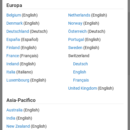
Europa
Belgium
(English)
Netherlands
(English)
Centro di fiducia
Marchi
Informativa sulla privacy
Denmark
(English)
Norway
(English)
Antipirateria
Stato dell'applicazione
Contatti
Deutschland
(Deutsch)
Österreich
(Deutsch)
© 1994-2026 The MathWorks, Inc.
España
(Español)
Portugal
(English)
Finland
(English)
Sweden
(English)
Seleziona u
Italia
France
(Français)
Switzerland
Ireland
(English)
Deutsch
Italia
(Italiano)
English
Luxembourg
(English)
Français
United Kingdom
(English)
Asia-Pacifico
Australia
(English)
India
(English)
New Zealand
(English)