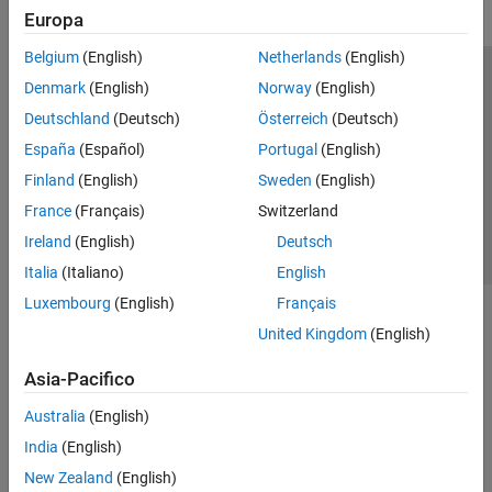
Europa
Belgium
(English)
Netherlands
(English)
Centro di fiducia
Marchi
Informativa sulla privacy
Denmark
(English)
Norway
(English)
Antipirateria
Stato dell'applicazione
Contatti
Deutschland
(Deutsch)
Österreich
(Deutsch)
© 1994-2026 The MathWorks, Inc.
España
(Español)
Portugal
(English)
Finland
(English)
Sweden
(English)
Seleziona u
Italia
France
(Français)
Switzerland
Ireland
(English)
Deutsch
Italia
(Italiano)
English
Luxembourg
(English)
Français
United Kingdom
(English)
Asia-Pacifico
Australia
(English)
India
(English)
New Zealand
(English)