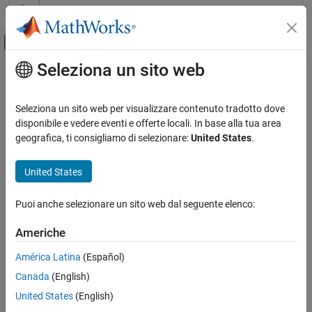
Vai al contenuto
MATLAB Help Center
Attiva/disattiva menu di navigazione off
Seleziona un sito web
Contenuto principale
Pagina iniziale della documentazione
Computational Finance
Seleziona un sito web per visualizzare contenuto tradotto dove
disponibile e vedere eventi e offerte locali. In base alla tua area
geografica, ti consigliamo di selezionare:
United States
.
How useful was this information?
United States
Puoi anche selezionare un sito web dal seguente elenco:
Americhe
América Latina
(Español)
Canada
(English)
United States
(English)