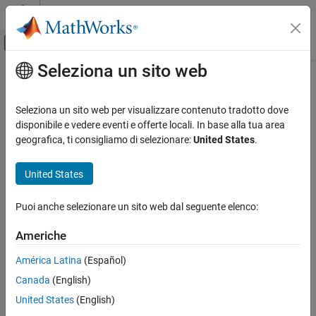
Vai al contenuto
MATLAB Help Center
Attiva/disattiva menu di navigazione off
Seleziona un sito web
Contenuto principale
Pagina iniziale della documentazione
Robotics and Autonomous Systems
Seleziona un sito web per visualizzare contenuto tradotto dove
disponibile e vedere eventi e offerte locali. In base alla tua area
How useful was this information?
geografica, ti consigliamo di selezionare:
United States
.
United States
Puoi anche selezionare un sito web dal seguente elenco:
Americhe
América Latina
(Español)
Canada
(English)
United States
(English)