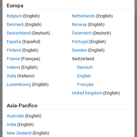
Europa
Belgium
(English)
Netherlands
(English)
Centro di fiducia
Marchi
Informativa sulla privacy
Denmark
(English)
Norway
(English)
Antipirateria
Stato dell'applicazione
Contatti
Deutschland
(Deutsch)
Österreich
(Deutsch)
© 1994-2026 The MathWorks, Inc.
España
(Español)
Portugal
(English)
Finland
(English)
Sweden
(English)
Seleziona u
Italia
France
(Français)
Switzerland
Ireland
(English)
Deutsch
Italia
(Italiano)
English
Luxembourg
(English)
Français
United Kingdom
(English)
Asia-Pacifico
Australia
(English)
India
(English)
New Zealand
(English)