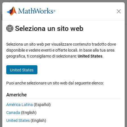
Vai al contenuto
MATLAB Help Center
Attiva/disattiva menu di navigazione off
Seleziona un sito web
Contenuto principale
Pagina iniziale della documentazione
Robotics and Autonomous Systems
Seleziona un sito web per visualizzare contenuto tradotto dove
Categoria
disponibile e vedere eventi e offerte locali. In base alla tua area
geografica, ti consigliamo di selezionare:
United States
.
Automated Driving Toolbox
How useful was this information?
Navigation Toolbox
United States
RoadRunner
RoadRunner Scenario
Puoi anche selezionare un sito web dal seguente elenco:
Robotics System Toolbox
Americhe
Get Started with Robotics System
Toolbox
América Latina
(Español)
Robot Modeling
Canada
(English)
Inverse Kinematics
United States
(English)
Motion and Path Planning