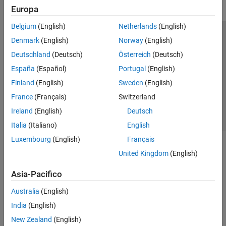
Robot Simulation
Europa
Collision Detection
Belgium
(English)
Netherlands
(English)
Coordinate Transformations
Centro di fiducia
Marchi
Informativa sulla privacy
Denmark
(English)
Norway
(English)
Code Generation
Antipirateria
Stato dell'applicazione
Contatti
Deutschland
(Deutsch)
Österreich
(Deutsch)
Offroad Autonomy for Heavy Machinery
© 1994-2026 The MathWorks, Inc.
Robotics System Toolbox Supported
España
(Español)
Portugal
(English)
Hardware
Finland
(English)
Sweden
(English)
ROS Toolbox
Seleziona u
Italia
France
(Français)
Switzerland
Sensor Fusion and Tracking Toolbox
Ireland
(English)
Deutsch
Simulink 3D Animation
Italia
(Italiano)
English
UAV Toolbox
Luxembourg
(English)
Français
United Kingdom
(English)
Asia-Pacifico
Australia
(English)
India
(English)
New Zealand
(English)