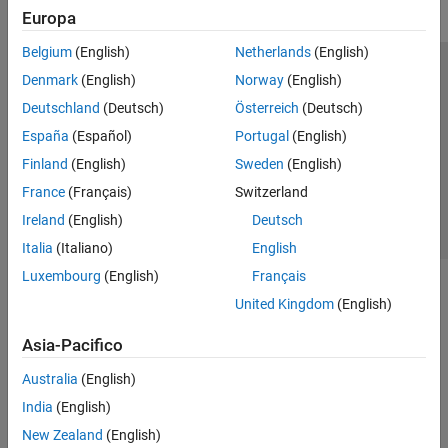
Europa
Belgium
(English)
Netherlands
(English)
Centro di fiducia
Marchi
Informativa sulla privacy
Denmark
(English)
Norway
(English)
Antipirateria
Stato dell'applicazione
Contatti
Deutschland
(Deutsch)
Österreich
(Deutsch)
© 1994-2026 The MathWorks, Inc.
España
(Español)
Portugal
(English)
Finland
(English)
Sweden
(English)
Seleziona u
Italia
France
(Français)
Switzerland
Ireland
(English)
Deutsch
Italia
(Italiano)
English
Luxembourg
(English)
Français
United Kingdom
(English)
Asia-Pacifico
Australia
(English)
India
(English)
New Zealand
(English)