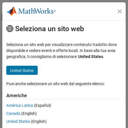
Vai al contenuto
MATLAB Help Center
Attiva/disattiva menu di navigazione off
Seleziona un sito web
Contenuto principale
Pagina iniziale della documentazione
Robotics and Autonomous Systems
Seleziona un sito web per visualizzare contenuto tradotto dove
disponibile e vedere eventi e offerte locali. In base alla tua area
geografica, ti consigliamo di selezionare:
United States
.
How useful was this information?
United States
Puoi anche selezionare un sito web dal seguente elenco:
Americhe
América Latina
(Español)
Canada
(English)
United States
(English)