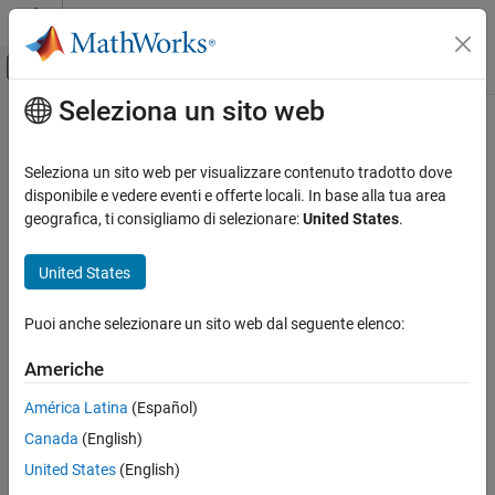
Vai al contenuto
MATLAB Help Center
Attiva/disattiva menu di navigazione off
Seleziona un sito web
Contenuto principale
Pagina iniziale della documentazione
Robotics and Autonomous Systems
Seleziona un sito web per visualizzare contenuto tradotto dove
disponibile e vedere eventi e offerte locali. In base alla tua area
geografica, ti consigliamo di selezionare:
United States
.
How useful was this information?
United States
Puoi anche selezionare un sito web dal seguente elenco:
Americhe
América Latina
(Español)
Canada
(English)
United States
(English)