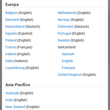
Europa
Belgium
(English)
Netherlands
(English)
Centro di fiducia
Marchi
Informativa sulla privacy
Denmark
(English)
Norway
(English)
Antipirateria
Stato dell'applicazione
Contatti
Deutschland
(Deutsch)
Österreich
(Deutsch)
© 1994-2026 The MathWorks, Inc.
España
(Español)
Portugal
(English)
Finland
(English)
Sweden
(English)
Seleziona u
Italia
France
(Français)
Switzerland
Ireland
(English)
Deutsch
Italia
(Italiano)
English
Luxembourg
(English)
Français
United Kingdom
(English)
Asia-Pacifico
Australia
(English)
India
(English)
New Zealand
(English)