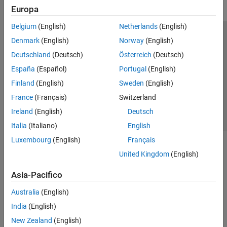
Europa
Belgium
(English)
Netherlands
(English)
Centro di fiducia
Marchi
Informativa sulla privacy
Denmark
(English)
Norway
(English)
Antipirateria
Stato dell'applicazione
Contatti
Deutschland
(Deutsch)
Österreich
(Deutsch)
© 1994-2026 The MathWorks, Inc.
España
(Español)
Portugal
(English)
Finland
(English)
Sweden
(English)
Seleziona u
Italia
France
(Français)
Switzerland
Ireland
(English)
Deutsch
Italia
(Italiano)
English
Luxembourg
(English)
Français
United Kingdom
(English)
Asia-Pacifico
Australia
(English)
India
(English)
New Zealand
(English)