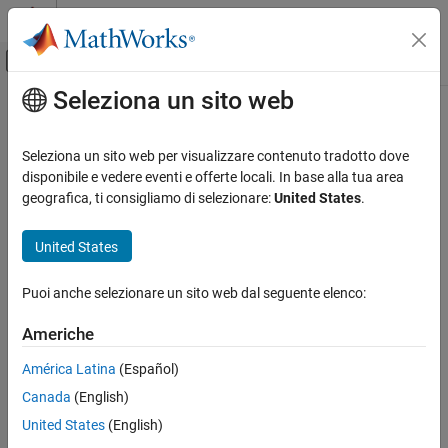
Vai al contenuto
MATLAB Help Center
Attiva/disattiva menu di navigazione off
Seleziona un sito web
Contenuto principale
Pagina iniziale della documentazione
Robotics and Autonomous Systems
Seleziona un sito web per visualizzare contenuto tradotto dove
disponibile e vedere eventi e offerte locali. In base alla tua area
How useful was this information?
geografica, ti consigliamo di selezionare:
United States
.
United States
Puoi anche selezionare un sito web dal seguente elenco:
Americhe
América Latina
(Español)
Canada
(English)
United States
(English)