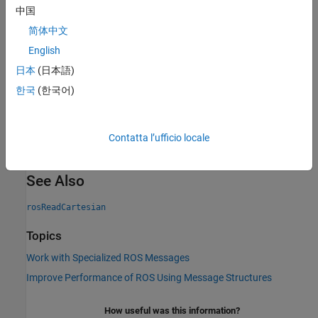
中国
Extended Capabilities
简体中文
expand all
English
C/C++ Code Generation
日本
(日本語)
Generate C and C++ code using MATLAB® Coder™.
한국
(한국어)
Version History
Contatta l’ufficio locale
Introduced in R2021a
See Also
rosReadCartesian
Topics
Work with Specialized ROS Messages
Improve Performance of ROS Using Message Structures
How useful was this information?