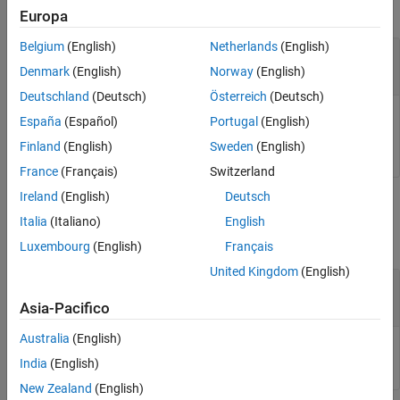
collapse all
Europa
Belgium
(English)
Netherlands
(English)
—
ROS or ROS 2 laser scan message
scanMsg
message structure
sensor_msgs/LaserScan
Denmark
(English)
Norway
(English)
Deutschland
(Deutsch)
Österreich
(Deutsch)
ROS or ROS 2 laser scan message of type
España
(Español)
Portugal
(English)
, specified as a message structure.
sensor_msgs/LaserScan
Finland
(English)
Sweden
(English)
France
(Français)
Switzerland
Ireland
(English)
Deutsch
Outputs
Italia
(Italiano)
English
collapse all
Luxembourg
(English)
Français
United Kingdom
(English)
— Lidar scan readings
scans
object
lidarScan
Asia-Pacifico
Australia
(English)
Lidar scan readings, returned as a
object.
lidarScan
India
(English)
New Zealand
(English)