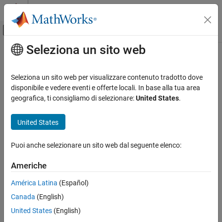
Vai al contenuto
MATLAB Help Center
Attiva/disattiva menu di navigazione off
Seleziona un sito web
Contenuto principale
Pagina iniziale della documentazione
rosReadLidarScan
Robotics and Autonomous Systems
Seleziona un sito web per visualizzare contenuto tradotto dove
Display lidar scan or point cloud from ROS or ROS 2 message
disponibile e vedere eventi e offerte locali. In base alla tua area
ROS Toolbox
structure
geografica, ti consigliamo di selezionare:
United States
.
Specialized Messages
collapse all in page
United States
rosReadLidarScan
Syntax
ON THIS PAGE
Puoi anche selezionare un sito web dal seguente elenco:
scans = rosReadLidarScan(scanMsg)
Syntax
Description
Description
Americhe
Input Arguments
creates a
object
= rosReadLidarScan(
)
lidarScan
scans
scanMsg
América Latina
(Español)
Outputs
from a ROS or ROS 2
message structure.
sensor_msgs/LaserScan
Extended Capabilities
Canada
(English)
Input Arguments
Version History
United States
(English)
See Also