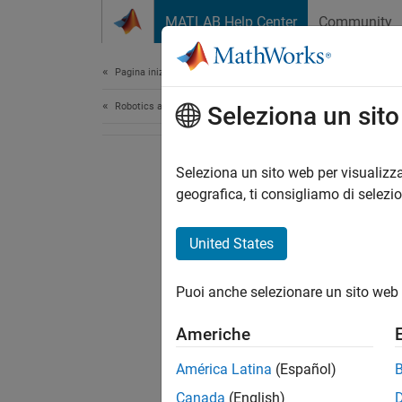
Vai al contenuto
MATLAB Help Center
Community
Document
Pagina iniziale della documentazione
Robotics and Autonomous Systems
Seleziona un sit
Seleziona un sito web per visualizza
geografica, ti consigliamo di selezi
United States
Puoi anche selezionare un sito web 
Americhe
América Latina
(Español)
Canada
(English)