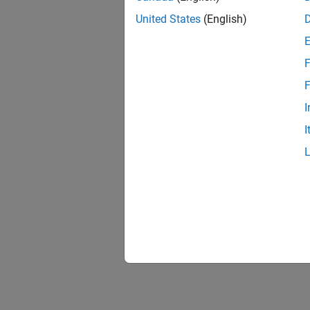
United States
(English)
F
F
I
I