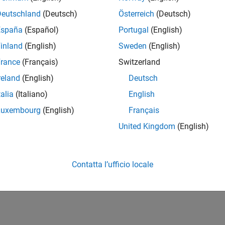
Deutschland
(Deutsch)
Österreich
(Deutsch)
España
(Español)
Portugal
(English)
inland
(English)
Sweden
(English)
rance
(Français)
Switzerland
reland
(English)
Deutsch
talia
(Italiano)
English
Luxembourg
(English)
Français
United Kingdom
(English)
Contatta l’ufficio locale