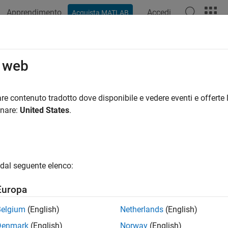
Apprendimento
Accedi
Acquista MATLAB
ation
Examples
Functions
Blocks
Apps
Videos
o web
re contenuto tradotto dove disponibile e vedere eventi e offerte l
How useful was this informat
onare:
United States
.
dal seguente elenco:
Europa
Belgium
(English)
Netherlands
(English)
Denmark
(English)
Norway
(English)