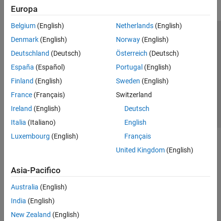
Europa
Belgium
(English)
Netherlands
(English)
Centro di fiducia
Marchi
Informativa sulla privacy
Denmark
(English)
Norway
(English)
Antipirateria
Stato dell'applicazione
Contatti
Deutschland
(Deutsch)
Österreich
(Deutsch)
© 1994-2026 The MathWorks, Inc.
España
(Español)
Portugal
(English)
Finland
(English)
Sweden
(English)
Seleziona u
Italia
France
(Français)
Switzerland
Ireland
(English)
Deutsch
Italia
(Italiano)
English
Luxembourg
(English)
Français
United Kingdom
(English)
Asia-Pacifico
Australia
(English)
India
(English)
New Zealand
(English)