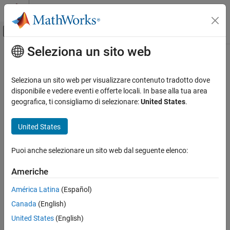
Vai al contenuto
MATLAB Help Center
Attiva/disattiva menu di navigazione off
Seleziona un sito web
Contenuto principale
Pagina iniziale della documentazione
Robotics and Autonomous Systems
Seleziona un sito web per visualizzare contenuto tradotto dove
disponibile e vedere eventi e offerte locali. In base alla tua area
geografica, ti consigliamo di selezionare:
United States
.
How useful was this information?
United States
Puoi anche selezionare un sito web dal seguente elenco:
Americhe
América Latina
(Español)
Canada
(English)
United States
(English)