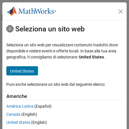
Vai al contenuto
MATLAB Help Center
Attiva/disattiva menu di navigazione off
Seleziona un sito web
Contenuto principale
Pagina iniziale della documentazione
Robotics and Autonomous Systems
Seleziona un sito web per visualizzare contenuto tradotto dove
disponibile e vedere eventi e offerte locali. In base alla tua area
geografica, ti consigliamo di selezionare:
United States
.
How useful was this information?
United States
Puoi anche selezionare un sito web dal seguente elenco:
Americhe
América Latina
(Español)
Canada
(English)
United States
(English)