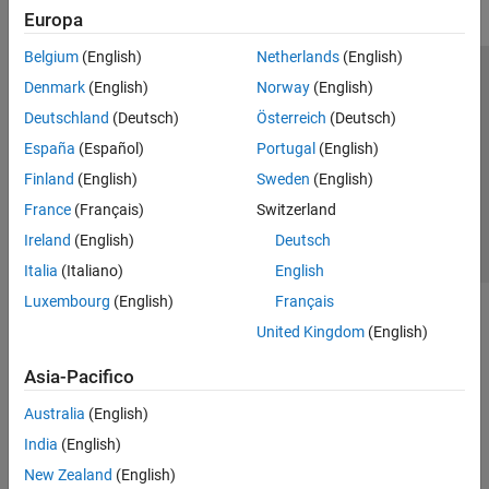
Europa
Belgium
(English)
Netherlands
(English)
Centro di fiducia
Marchi
Informativa sulla privacy
Denmark
(English)
Norway
(English)
Antipirateria
Stato dell'applicazione
Contatti
Deutschland
(Deutsch)
Österreich
(Deutsch)
© 1994-2026 The MathWorks, Inc.
España
(Español)
Portugal
(English)
Finland
(English)
Sweden
(English)
Seleziona u
Italia
France
(Français)
Switzerland
Ireland
(English)
Deutsch
Italia
(Italiano)
English
Luxembourg
(English)
Français
United Kingdom
(English)
Asia-Pacifico
Australia
(English)
India
(English)
New Zealand
(English)