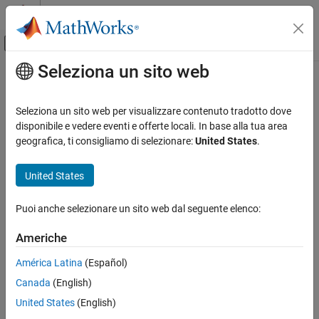
Vai al contenuto
MATLAB Help Center
Attiva/disattiva menu di navigazione off
Seleziona un sito web
Contenuto principale
Pagina iniziale della documentazione
Reporting and Database Access
Seleziona un sito web per visualizzare contenuto tradotto dove
disponibile e vedere eventi e offerte locali. In base alla tua area
How useful was this information?
geografica, ti consigliamo di selezionare:
United States
.
United States
Puoi anche selezionare un sito web dal seguente elenco:
Americhe
América Latina
(Español)
Canada
(English)
United States
(English)