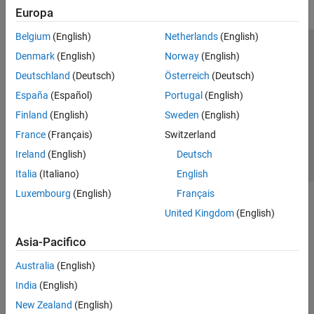
Europa
Belgium
(English)
Netherlands
(English)
Centro di fiducia
Marchi
Informativa sulla privacy
Denmark
(English)
Norway
(English)
Antipirateria
Stato dell'applicazione
Contatti
Deutschland
(Deutsch)
Österreich
(Deutsch)
© 1994-2026 The MathWorks, Inc.
España
(Español)
Portugal
(English)
Finland
(English)
Sweden
(English)
Seleziona u
Italia
France
(Français)
Switzerland
Ireland
(English)
Deutsch
Italia
(Italiano)
English
Luxembourg
(English)
Français
United Kingdom
(English)
Asia-Pacifico
Australia
(English)
India
(English)
New Zealand
(English)