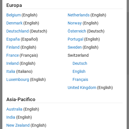
Europa
Belgium
(English)
Netherlands
(English)
Centro di fiducia
Marchi
Informativa sulla privacy
Denmark
(English)
Norway
(English)
Antipirateria
Stato dell'applicazione
Contatti
Deutschland
(Deutsch)
Österreich
(Deutsch)
© 1994-2026 The MathWorks, Inc.
España
(Español)
Portugal
(English)
Finland
(English)
Sweden
(English)
Seleziona u
Italia
France
(Français)
Switzerland
Ireland
(English)
Deutsch
Italia
(Italiano)
English
Luxembourg
(English)
Français
United Kingdom
(English)
Asia-Pacifico
Australia
(English)
India
(English)
New Zealand
(English)