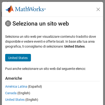
Vai al contenuto
MATLAB Help Center
Attiva/disattiva menu di navigazione off
Seleziona un sito web
Contenuto principale
Pagina iniziale della documentazione
Reporting and Database Access
Seleziona un sito web per visualizzare contenuto tradotto dove
disponibile e vedere eventi e offerte locali. In base alla tua area
geografica, ti consigliamo di selezionare:
United States
.
How useful was this information?
United States
Puoi anche selezionare un sito web dal seguente elenco:
Americhe
América Latina
(Español)
Canada
(English)
United States
(English)